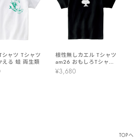
Tシャツ Tシャツ
根性無しカエル Tシャツ
 かえる 蛙 両生類
am26 おもしろTシャツ
カエル
0
¥3,680
TOPへ