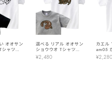
い オオサン
選べる リアル オオサン
カエル 
Tシャツ
ショウウオ Tシャツ
am05
ニマル 両生類
am97 アニマル 両生類
¥2,480
¥2,28
念物
特別天然記念物