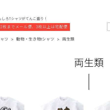
もしろTシャツがてんこ盛り！
2枚までメール便、3枚以上は宅配便
シャツ
動物・生き物tシャツ
両生類
両生類