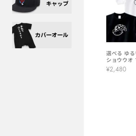
選べる ゆる
ショウウオ 
am98 ア
¥2,480
特別天然記