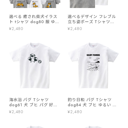
選べる 癒され柴犬イラス
選べるデザイン フレブル
ト tシャツ dog80 服 ゆる
立ち姿ポーズ Tシャツ
い かわいい 癒し イラスト
dog27 イラスト 犬 フレ
¥2,480
¥2,480
ンチブルドッグ パイド or
クリーム 夏
海水浴 パグ Tシャツ
釣り日和 パグ Tシャツ
dog61 犬 ブヒ パグ 好き
dog84 犬 ブヒ ゆるい 手
服 ゆるい イラスト
描きイラスト パグ 犬好き
¥2,480
¥2,480
犬服