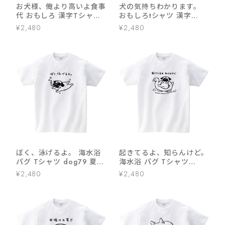
お犬様、俺より高いよ食事
犬の気持ちわかります。
代 おもしろ 漢字Tシャツ
おもしろtシャツ 漢字
ka400-38
ka300-63 犬 服 文字
¥2,480
¥2,480
ぼく、泳げるよ。 海水浴
起きてるよ、知らんけど。
パグ Tシャツ dog79 夏
海水浴 パグ Tシャツ
犬 ブヒ パグ 好き 服 ゆる
dog78 夏 犬 ブヒ パグ 好
¥2,480
¥2,480
い イラスト
き 服 ゆるい イラスト