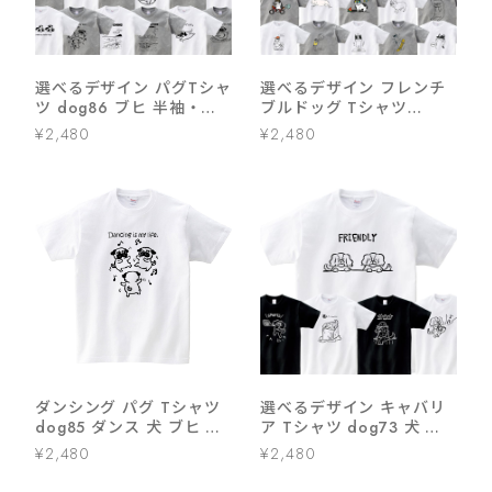
選べるデザイン パグTシャ
選べるデザイン フレンチ
ツ dog86 ブヒ 半袖・長
ブルドッグ Tシャツ
袖 ユニーク 手描きイラス
dog76 ブヒ フレブル 半
¥2,480
¥2,480
ト 犬好き 犬服 イラスト
袖・長袖 ユニーク イラス
ト
ダンシング パグ Tシャツ
選べるデザイン キャバリ
dog85 ダンス 犬 ブヒ ゆ
ア Tシャツ dog73 犬 美
るい 手描きイラスト パグ
しい きゃばりあ ゆるい イ
¥2,480
¥2,480
犬好き 犬服
ラスト