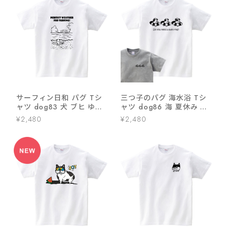
サーフィン日和 パグ Tシ
三つ子のパグ 海水浴 Tシ
ャツ dog83 犬 ブヒ ゆる
ャツ dog86 海 夏休み 犬
い 手描きイラスト パグ 犬
ブヒ ゆるい 手描きイラス
¥2,480
¥2,480
好き 犬服
ト パグ 犬好き 犬服