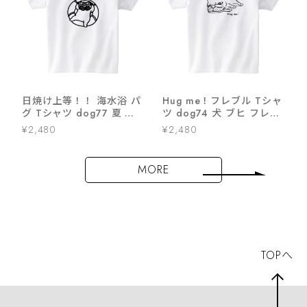
日焼け上等！！ 海水浴 パ
Hug me！フレブル Tシャ
グ Tシャツ dog77 夏 犬
ツ dog74 犬 ブヒ フレン
ブヒ パグ 好き 服 ゆるい
チブルドッグ 服 ゆるい ユ
¥2,480
¥2,480
イラスト
ニーク イラスト おもしろ
Tシャツ
MORE
TOPへ