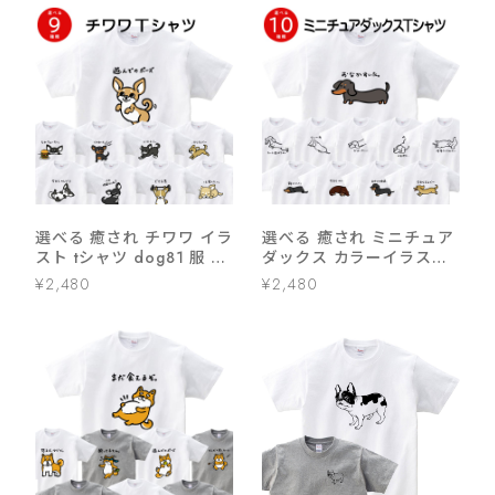
選べる 癒され チワワ イラ
選べる 癒され ミニチュア
スト tシャツ dog81 服 ゆ
ダックス カラーイラスト t
るい かわいい イラスト
シャツ dog82 服 ゆるい
¥2,480
¥2,480
かわいい イラスト