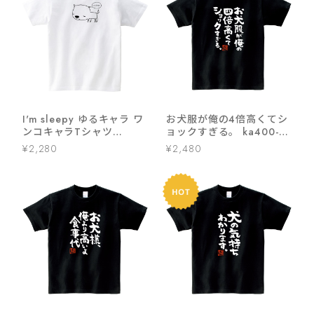
I'm sleepy ゆるキャラ ワ
お犬服が俺の4倍高くてシ
ンコキャラTシャツ
ョックすぎる。 ka400-
dog04 アニマル ティーシ
39 おもしろ 漢字Tシャツ
¥2,280
¥2,480
ャツ プレゼント ギフト