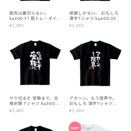
筋肉は裏切らない。
感謝しかない。 おもしろ
ka400-71 筋トレ・ダイエ
漢字Tシャツ ka400-30
ット おもしろ 漢字Tシャ
¥2,480
¥2,480
ツ
やり切るぞ 受験まで。合
アカ〜ン、もう限界や。
格祈願 Tシャツ ka500-16
おもしろ 漢字Tシャツ
受験対策 試験対策 願掛け
ka400-126 和柄
¥2,480
¥2,480
お守り