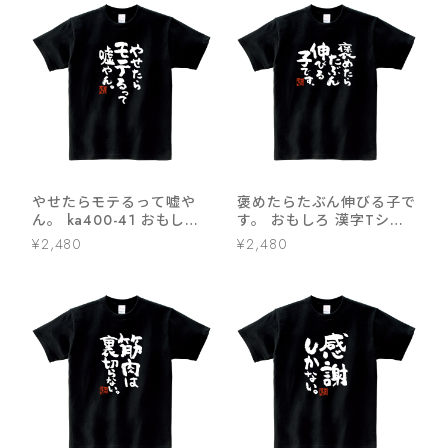
やせたらモテるって嘘や
褒めたらたぶん伸びる子で
ん。 ka400-41 おもしろ
す。 おもしろ 漢字Tシャ
ダイエット 漢字Tシャツ
ツ ka400-02
¥2,480
¥2,480