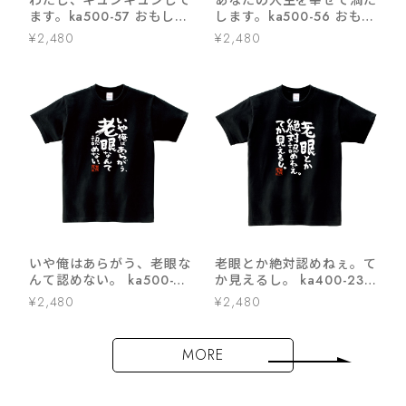
わたし、キュンキュンして
あなたの人生を幸せで満た
ます。ka500-57 おもしろ
します。ka500-56 おもし
漢字Tシャツ 自慢 結婚祝
ろ 漢字Tシャツ 自慢 結婚
¥2,480
¥2,480
い 結婚 お祝い 夫婦 ポジ
祝い 結婚 お祝い 夫婦 ポ
ティブ 幸せ メッセージtシ
ジティブ 幸せ メッセージt
ャツ
シャツ
いや俺はあらがう、老眼な
老眼とか絶対認めねぇ。て
んて認めない。 ka500-47
か見えるし。 ka400-23
おもしろ 漢字tシャツ 健康
おもしろ 漢字Tシャツ
¥2,480
¥2,480
不安 健康意識
MORE