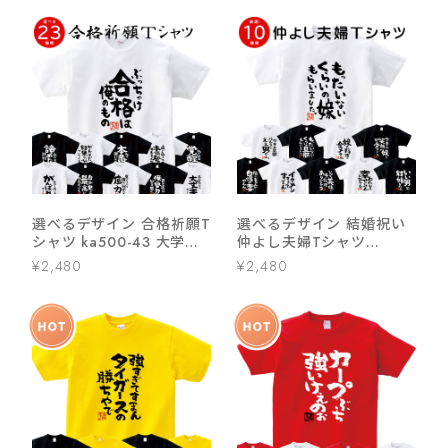
選べるデザイン 合格祈願T
選べるデザイン 結婚祝い
シャツ ka500-43 大学受
仲よし夫婦Tシャツ
験 高校受験 半袖・長袖 勝
ka500-44 よめ だんな つ
¥2,480
¥2,480
負願掛け 資格勉強 受験対
ま 夫妻 半袖・長袖
策 試験対策