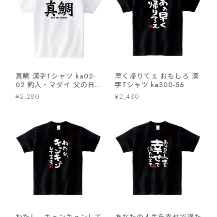
真鯛 漢字Tシャツ ka02-
早く帰りてぇ おもしろ 漢
02 釣人・マダイ 父の日
字Tシャツ ka300-56
ギフト 海外 土産
¥2,280
¥2,480