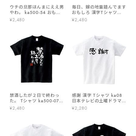
ウチの旦那ほんまにええ男
毎日、嫁の地雷踏んでます
やわ。 ka500-54 おもし
おもしろ 漢字Tシャツ
ろ 漢字Tシャツ 自慢 結婚
ka400-03
¥2,480
¥2,480
祝い 結婚 お祝い 夫婦 ポ
ジティブ 幸せ メッセージt
シャツ
禁酒したが２日で終わっ
感謝 漢字 Tシャツ ka08
た。 Tシャツ ka500-07
日本テレビの土曜ドラマ
漢字Tシャツ おもしろ Tシ
35歳の少女 竜星涼 手書き
¥2,480
¥2,280
ャツ 漢字 和柄 勉強 自虐
海外 土産