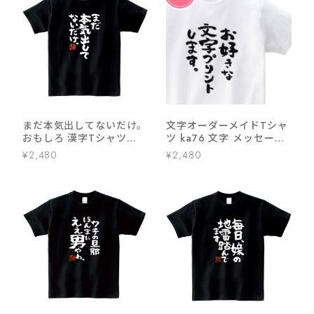
まだ本気出してないだけ。
文字オーダーメイドTシャ
おもしろ 漢字Tシャツ
ツ ka76 文字 メッセージ
ka300-03
漢字 おもしろtシャツ
¥2,480
¥2,480