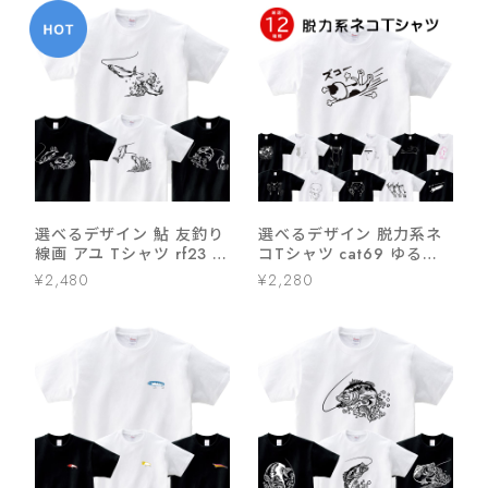
選べるデザイン 鮎 友釣り
選べるデザイン 脱力系ネ
線画 アユ Tシャツ rf23 半
コTシャツ cat69 ゆるい
袖・長袖 渓流釣り フィッ
イラスト 半袖・長袖 猫 ね
¥2,480
¥2,280
シング 釣り好き 釣り人 誕
こ
生日 父の日 敬老の日 ギフ
ト プレゼント