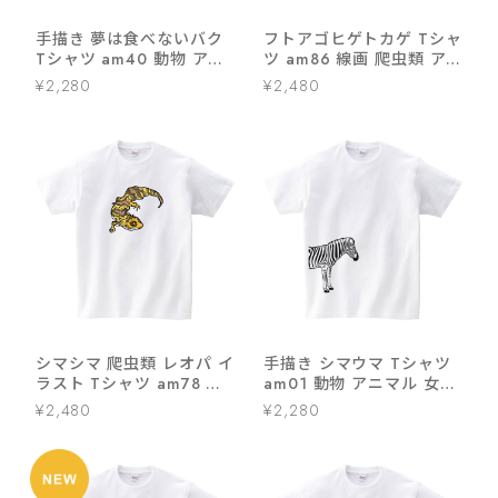
手描き 夢は食べないバク
フトアゴヒゲトカゲ Tシャ
Tシャツ am40 動物 アニ
ツ am86 線画 爬虫類 ア
マル 女性 男性 クール お
ニマル
¥2,280
¥2,480
もしろ 哺乳類
シマシマ 爬虫類 レオパ イ
手描き シマウマ Tシャツ
ラスト Tシャツ am78 検
am01 動物 アニマル 女性
索） レオパードゲッコー
男性 哺乳類
¥2,480
¥2,280
餌 飼い方