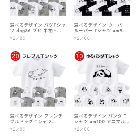
選べるデザイン パグTシャ
選べるデザイン ウーパー
ツ dog86 ブヒ 半袖・長
ルーパー Tシャツ am99
袖 ユニーク 手描きイラス
両生類 アニマル
¥2,480
¥2,480
ト 犬好き 犬服 イラスト
選べるデザイン フレンチ
選べるデザイン パンダ T
ブルドッグ Tシャツ
シャツ am100 アニマル
dog76 ブヒ フレブル 半
ゆるキャラ リラックス チ
¥2,480
¥2,480
袖・長袖 ユニーク イラス
ル
ト