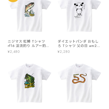
ニジマス 虹鱒 Tシャツ
ダイエットパンダ おもし
rf16 渓流釣り ルアー釣り
ろ Tシャツ 父の日 am23
フィッシング 釣り好き 釣
アニマル痩せ ダイエット
¥2,480
¥2,280
り人 誕生日 父の日 敬老の
運動筋 トレ ユルＴ かわい
日 ギフト プレゼント
い 哺乳類