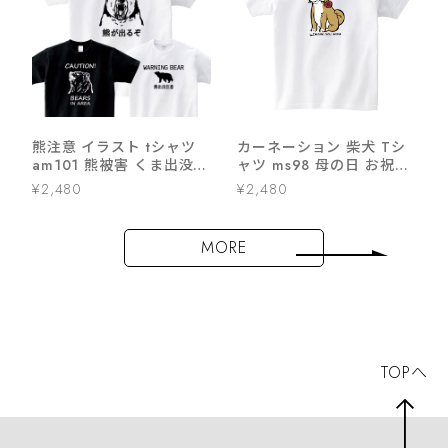
熊注意 イラスト tシャツ
カーネーション 柴犬 Tシ
am101 熊被害 くま出没
ャツ ms98 母の日 お祝い
熊に注意喚起 ヒグマ ツキ
メッセージ ギフト プレゼ
¥2,480
¥2,480
ノワグマ 熊 くま
ント
MORE
TOPへ