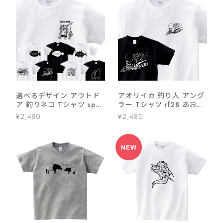
選べるデザイン アウトド
アオリイカ 釣り人 アング
ア 釣りネコ Tシャツ sp10
ラー Tシャツ rf28 あおり
釣り ブラックバス シーバ
いか ルアーフィッシング
¥2,480
¥2,480
ス ヒラメ アオリイカ イシ
エギング 餌木 海釣り 父の
ダイ ロウニンアジ
日ギフト