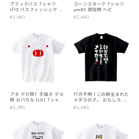
ブラックバス Tシャツ
コーンスネーク Tシャツ
rf12 バスフィッシング バ
am80 爬虫類 ヘビ
ス釣り ルアー釣り フィッ
¥2,480
¥2,480
シング 釣り好き 釣り人 誕
生日 父の日 敬老の日 ギフ
ト プレゼント
ブタ デカ顔T 手描き デカ
行方不明？この朝生まれた
顔 おバカな fc01 Tシャツ
メダカの子。 おもしろ 漢
アニマル おもしろ プレゼ
字Tシャツ ka400-69 め
¥2,280
¥2,480
ント ギフト
だか飼育 卵孵化 赤ちゃん
産まれた 切ない 水草 小魚