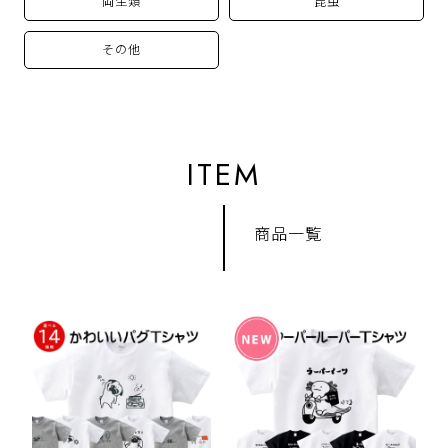
両生類
昆虫
その他
ITEM
商品一覧