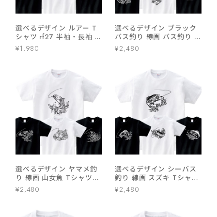
選べるデザイン ルアー T
選べるデザイン ブラック
シャツ rf27 半袖・長袖 ル
バス釣り 線画 バス釣り T
アーフィッシング 釣り好
シャツ rf26 半袖・長袖
¥1,980
¥2,480
き 釣り人 誕生日 父の日
ルアーフィッシング 釣り
敬老の日 ギフト プレゼン
好き 釣り人 誕生日 父の日
ト
敬老の日 ギフト プレゼン
ト
選べるデザイン ヤマメ釣
選べるデザイン シーバス
り 線画 山女魚 Tシャツ
釣り 線画 スズキ Tシャツ
rf24 半袖・長袖 渓流釣り
rf25 半袖・長袖 ルアーフ
¥2,480
¥2,480
フィッシング 釣り好き 釣
ィッシング 釣り好き 釣り
り人 誕生日 父の日 敬老の
人 誕生日 父の日 敬老の日
日 ギフト プレゼント
ギフト プレゼント