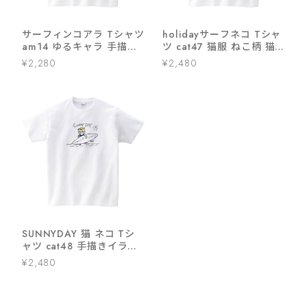
サーフィンコアラ Tシャツ
holidayサーフネコ Tシャ
am14 ゆるキャラ 手描き
ツ cat47 猫服 ねこ柄 猫
コアラ アニマル おもしろt
柄
¥2,280
¥2,480
シャツ 動物 哺乳類
SUNNYDAY 猫 ネコ Tシ
ャツ cat48 手描きイラス
ト 猫服 ゆるキャラ ねこ柄
¥2,480
猫柄