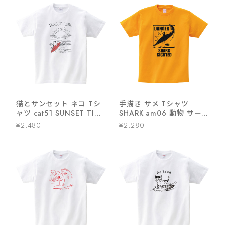
猫とサンセット ネコ Tシ
手描き サメ Tシャツ
ャツ cat51 SUNSET TIME
SHARK am06 動物 サー
手描きイラスト 猫服 ゆる
ファー アニマル 女性 男性
¥2,480
¥2,280
キャラ ねこ柄 猫柄
魚類