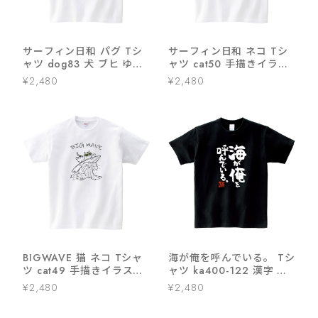
サーフィン日和 パグ Tシ
サーフィン日和 ネコ Tシ
ャツ dog83 犬 ブヒ ゆる
ャツ cat50 手描きイラス
い 手描きイラスト パグ 犬
ト 猫服 ゆるキャラ ねこ柄
¥2,480
¥2,480
好き 犬服
猫柄
BIGWAVE 猫 ネコ Tシャ
海が俺を呼んでいる。 Tシ
ツ cat49 手描きイラスト
ャツ ka400-122 漢字 海
猫服 ゆるキャラ ねこ柄 猫
水浴 夏 サーフィン 波乗り
¥2,480
¥2,480
柄
海釣り ダイビング サーフ
ァー