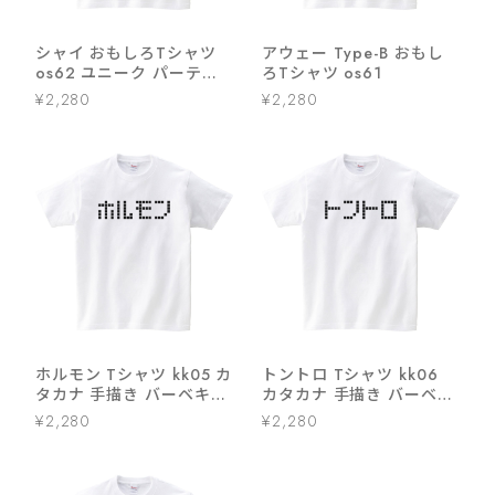
シャイ おもしろTシャツ
アウェー Type-B おもし
os62 ユニーク パーティ
ろTシャツ os61
ー 景品 プレゼント
¥2,280
¥2,280
ホルモン Tシャツ kk05 カ
トントロ Tシャツ kk06
タカナ 手描き バーベキュ
カタカナ 手描き バーベキ
ー BBQ お酒 飲み屋 居酒
ュー BBQ お酒 飲み屋 居
¥2,280
¥2,280
屋 和柄 ネタtシャツ 文字t
酒屋 和柄 ネタtシャツ 文
シャツ ふざけtシャツ おも
字tシャツ ふざけtシャツ
しろtシャツ おもしろ雑貨
おもしろtシャツ おもしろ
名言 格言 語録
雑貨 名言 格言 語録