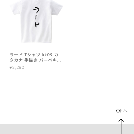
ラード Tシャツ kk09 カ
タカナ 手描き バーベキュ
ー BBQ お酒 飲み屋 居酒
¥2,280
屋 和柄 ネタtシャツ 文字t
シャツ ふざけtシャツ おも
しろtシャツ おもしろ雑貨
名言 格言 語録
TOPへ