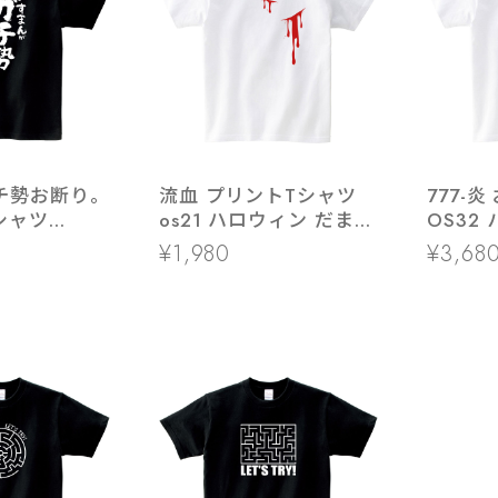
チ勢お断り。
流血 プリントTシャツ
777-
シャツ
os21 ハロウィン だまし
OS32 パチスロ パチン
0 漢字 ネガテ
絵 衣裳 コスプレ 血のり
コ 必勝
¥1,980
¥3,68
 プレイヤー
切り傷 ウケ狙い ゾンビ
ブル