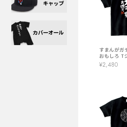
すまんがガ
おもしろ T
ka400-15
¥2,480
ィブ ゲーム
和柄