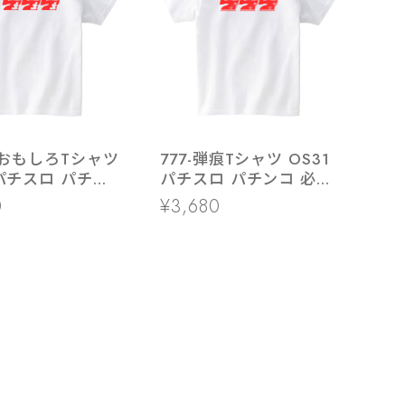
炎 おもしろTシャツ
777-弾痕Tシャツ OS31
パチスロ パチンコ 必勝
 必勝祈願 ギャン
祈願
0
¥3,680