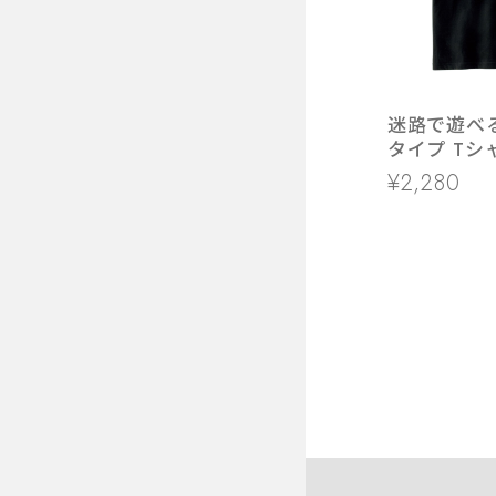
迷路で遊べる
タイプ Tシャ
おもしろ T
¥2,280
ーシャツ お
ツ