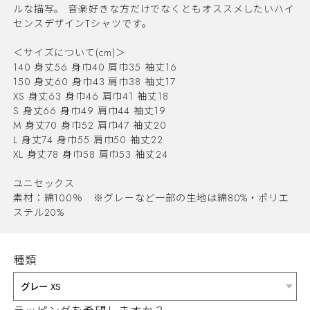
ルな描写。 音楽好きな方だけでなくともオススメしたいハイ
センスデザインTシャツです。
＜サイズについて(cm)＞
140 身丈56 身巾40 肩巾35 袖丈16
150 身丈60 身巾43 肩巾38 袖丈17
XS 身丈63 身巾46 肩巾41 袖丈18
S 身丈66 身巾49 肩巾44 袖丈19
M 身丈70 身巾52 肩巾47 袖丈20
L 身丈74 身巾55 肩巾50 袖丈22
XL 身丈78 身巾58 肩巾53 袖丈24
ユニセックス
素材：綿100％ ※グレーなど一部の生地は綿80%・ポリエ
ステル20%
種類