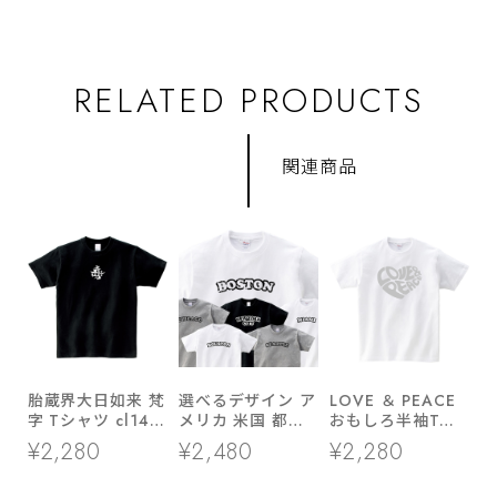
RELATED PRODUCTS
関連商品
胎蔵界大日如来 梵
選べるデザイン ア
LOVE ＆ PEACE
字 Tシャツ cl14
メリカ 米国 都市
おもしろ半袖Tシ
神仏 仏教 インド
名 Tシャツ cl30
ャツ ms04 カワイ
¥2,280
¥2,480
¥2,280
日本 神聖 アジア
クール シンプル
イ ハートデザイン
ンテイスト