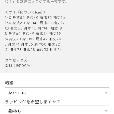
ね！」と友達に大ウケする一枚です。
＜サイズについて(cm)＞
140 身丈56 身巾40 肩巾35 袖丈16
150 身丈60 身巾43 肩巾38 袖丈17
XS 身丈63 身巾46 肩巾41 袖丈18
S 身丈66 身巾49 肩巾44 袖丈19
M 身丈70 身巾52 肩巾47 袖丈20
L 身丈74 身巾55 肩巾50 袖丈22
XL 身丈78 身巾58 肩巾53 袖丈24
ユニセックス
素材：綿100％
種類
ラッピングを希望しますか？