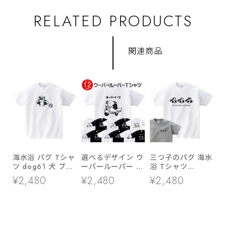
RELATED PRODUCTS
関連商品
海水浴 パグ Tシャ
選べるデザイン ウ
三つ子のパグ 海水
ツ dog61 犬 ブヒ
ーパールーパー T
浴 Tシャツ
パグ 好き 服 ゆる
シャツ am99 両生
dog86 海 夏休み
¥2,480
¥2,480
¥2,480
い イラスト
類 アニマル
犬 ブヒ ゆるい 手
描きイラスト パグ
犬好き 犬服