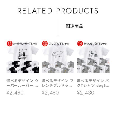
RELATED PRODUCTS
関連商品
選べるデザイン ウ
選べるデザイン フ
選べるデザイン パ
ーパールーパー T
レンチブルドッグ
グTシャツ dog86
シャツ am99 両生
Tシャツ dog76
ブヒ 半袖・長袖
¥2,480
¥2,480
¥2,480
類 アニマル
ブヒ フレブル 半
ユニーク 手描きイ
袖・長袖 ユニーク
ラスト 犬好き 犬
イラスト
服 イラスト