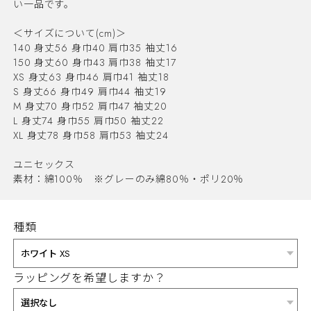
い一品です。
＜サイズについて(cm)＞
140 身丈56 身巾40 肩巾35 袖丈16
150 身丈60 身巾43 肩巾38 袖丈17
XS 身丈63 身巾46 肩巾41 袖丈18
S 身丈66 身巾49 肩巾44 袖丈19
M 身丈70 身巾52 肩巾47 袖丈20
L 身丈74 身巾55 肩巾50 袖丈22
XL 身丈78 身巾58 肩巾53 袖丈24
ユニセックス
素材：綿100％ ※グレーのみ綿80％・ポリ20％
種類
ラッピングを希望しますか？