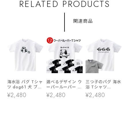
RELATED PRODUCTS
関連商品
海水浴 パグ Tシャ
選べるデザイン ウ
三つ子のパグ 海水
ツ dog61 犬 ブヒ
ーパールーパー T
浴 Tシャツ
パグ 好き 服 ゆる
シャツ am99 両生
dog86 海 夏休み
¥2,480
¥2,480
¥2,480
い イラスト
類 アニマル
犬 ブヒ ゆるい 手
描きイラスト パグ
犬好き 犬服