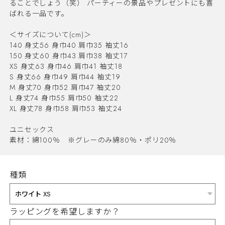
ることでしょう（笑） パーティーの景品やプレゼントにも喜
ばれる一品です。
＜サイズについて(cm)＞
140 身丈56 身巾40 肩巾35 袖丈16
150 身丈60 身巾43 肩巾38 袖丈17
XS 身丈63 身巾46 肩巾41 袖丈18
S 身丈66 身巾49 肩巾44 袖丈19
M 身丈70 身巾52 肩巾47 袖丈20
L 身丈74 身巾55 肩巾50 袖丈22
XL 身丈78 身巾58 肩巾53 袖丈24
ユニセックス
素材：綿100％ ※グレーのみ綿80％・ポリ20％
種類
ラッピングを希望しますか？