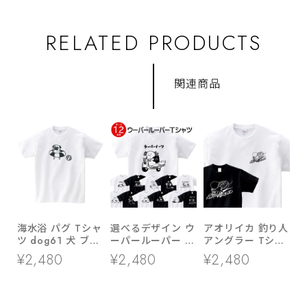
RELATED PRODUCTS
関連商品
海水浴 パグ Tシャ
選べるデザイン ウ
アオリイカ 釣り人
ツ dog61 犬 ブヒ
ーパールーパー T
アングラー Tシャ
パグ 好き 服 ゆる
シャツ am99 両生
ツ rf28 あおりい
¥2,480
¥2,480
¥2,480
い イラスト
類 アニマル
か ルアーフィッシ
ング エギング 餌
木 海釣り 父の日
ギフト