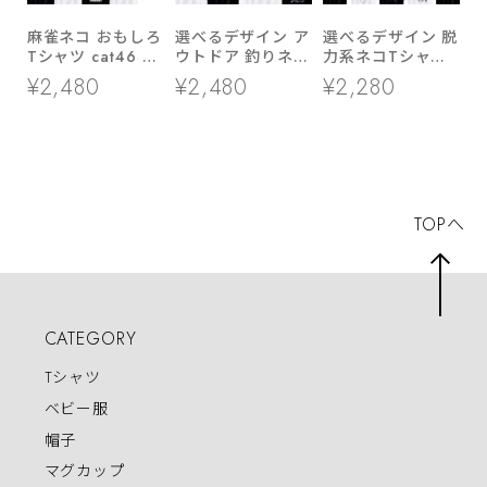
麻雀ネコ おもしろ
選べるデザイン ア
選べるデザイン 脱
Tシャツ cat46 国
ウトドア 釣りネコ
力系ネコTシャツ
士無双 緑一色 大
Tシャツ sp10 釣
cat69 ゆるいイラ
¥2,480
¥2,480
¥2,280
三元 九連宝燈 ロ
り ブラックバス
スト 半袖・長袖
ン チョンボ 猫服
シーバス ヒラメ
猫 ねこ
ゆるキャラ ねこ
アオリイカ イシダ
猫 服 ねこ柄 猫柄
イ ロウニンアジ
手描き ギャンブル
TOPへ
CATEGORY
Tシャツ
ベビー服
帽子
マグカップ