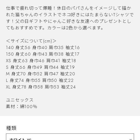
仕事で疲れ切って爆睡！休日のパパさんをイメージして描か
れた猫ちゃんのイラストでネコ好きにはたまらないTシャツで
す！父の日ギフトやにゃんこ好きな友達へのプレゼントとし
てもおすすめです。カラーは2色から選べます。
＜サイズについて(cm)＞
140 身丈56 身巾40 肩巾35 袖丈16
150 身丈60 身巾43 肩巾38 袖丈17
XS 身丈63 身巾46 肩巾41 袖丈18
S 身丈66 身巾49 肩巾44 袖丈19
M 身丈70 身巾52 肩巾47 袖丈20
L 身丈74 身巾55 肩巾50 袖丈22
XL 身丈78 身巾58 肩巾53 袖丈24
ユニセックス
素材：綿100％
種類