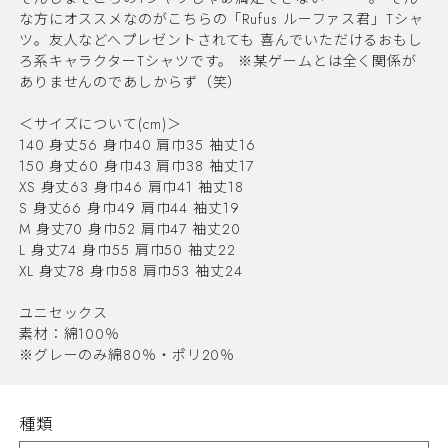
な方にオススメなのがこちらの「Rufus ルーファス君」Tシャ
ツ。友人などへプレゼントされても 喜んでいただけるおもし
ろ系キャラクターTシャツです。 ※某ゲームとは全く関係が
ありませんのであしからず（笑）
＜サイズについて(cm)＞
140 身丈56 身巾40 肩巾35 袖丈16
150 身丈60 身巾43 肩巾38 袖丈17
XS 身丈63 身巾46 肩巾41 袖丈18
S 身丈66 身巾49 肩巾44 袖丈19
M 身丈70 身巾52 肩巾47 袖丈20
L 身丈74 身巾55 肩巾50 袖丈22
XL 身丈78 身巾58 肩巾53 袖丈24
ユニセックス
素材：綿100％
※グレーのみ綿80％・ポリ20％
種類