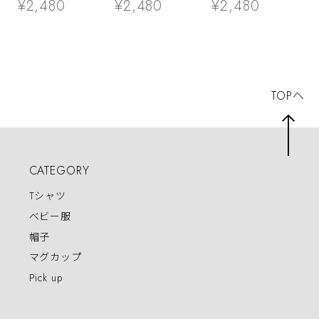
¥2,480
¥2,480
¥2,480
類 アニマル
ブヒ フレブル 半
ユニーク 手描きイ
袖・長袖 ユニーク
ラスト 犬好き 犬
イラスト
服 イラスト
TOPへ
CATEGORY
Tシャツ
ベビー服
帽子
マグカップ
Pick up