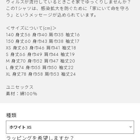
ウィルスが流行しているときこそ家でゆっくりしませんか？
このTシャツは、感染拡大を防ぐために「家にいて命を守ろ
う」というメッセージが込められています。
＜サイズについて(cm)＞
140 身丈56 身巾40 肩巾35 袖丈16
150 身丈60 身巾43 肩巾38 袖丈17
XS 身丈63 身巾46 肩巾41 袖丈18
S 身丈66 身巾49 肩巾44 袖丈19
M 身丈70 身巾52 肩巾47 袖丈20
L 身丈74 身巾55 肩巾50 袖丈22
XL 身丈78 身巾58 肩巾53 袖丈24
ユニセックス
素材：綿100％
種類
ラッピングを希望しますか？