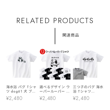
RELATED PRODUCTS
関連商品
海水浴 パグ Tシャ
選べるデザイン ウ
三つ子のパグ 海水
ツ dog61 犬 ブヒ
ーパールーパー T
浴 Tシャツ
パグ 好き 服 ゆる
シャツ am99 両生
dog86 海 夏休み
¥2,480
¥2,480
¥2,480
い イラスト
類 アニマル
犬 ブヒ ゆるい 手
描きイラスト パグ
犬好き 犬服