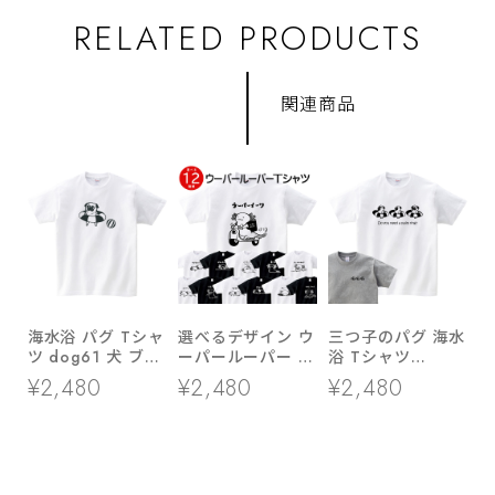
RELATED PRODUCTS
関連商品
海水浴 パグ Tシャ
選べるデザイン ウ
三つ子のパグ 海水
ツ dog61 犬 ブヒ
ーパールーパー T
浴 Tシャツ
パグ 好き 服 ゆる
シャツ am99 両生
dog86 海 夏休み
¥2,480
¥2,480
¥2,480
い イラスト
類 アニマル
犬 ブヒ ゆるい 手
描きイラスト パグ
犬好き 犬服