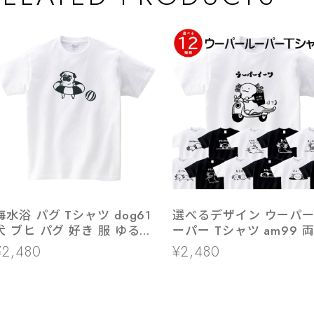
海水浴 パグ Tシャツ dog61
選べるデザイン ウーパ
犬 ブヒ パグ 好き 服 ゆるい
ーパー Tシャツ am99 
イラスト
類 アニマル
¥2,480
¥2,480