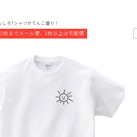
もしろTシャツがてんこ盛り！
2枚までメール便、3枚以上は宅配便