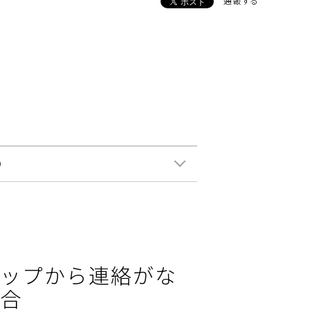
通報する
0
ップから連絡がな
合