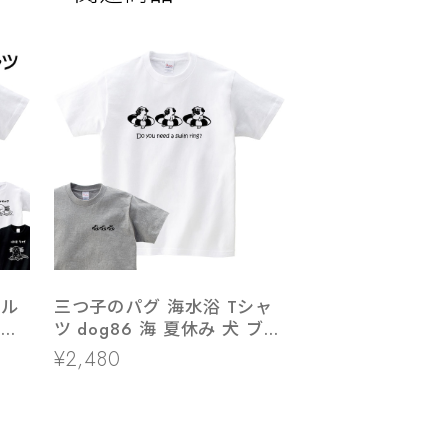
ール
三つ子のパグ 海水浴 Tシャ
両生
ツ dog86 海 夏休み 犬 ブヒ
ゆるい 手描きイラスト パグ
¥2,480
犬好き 犬服