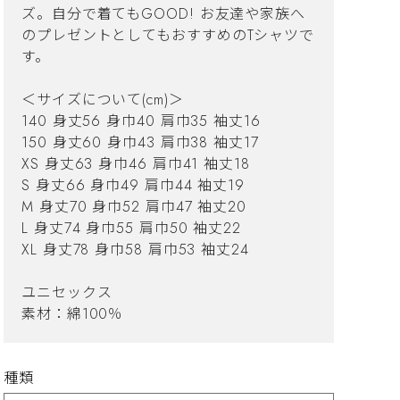
ズ。自分で着てもGOOD! お友達や家族へ
のプレゼントとしてもおすすめのTシャツで
す。
＜サイズについて(cm)＞
140 身丈56 身巾40 肩巾35 袖丈16
150 身丈60 身巾43 肩巾38 袖丈17
XS 身丈63 身巾46 肩巾41 袖丈18
S 身丈66 身巾49 肩巾44 袖丈19
M 身丈70 身巾52 肩巾47 袖丈20
L 身丈74 身巾55 肩巾50 袖丈22
XL 身丈78 身巾58 肩巾53 袖丈24
ユニセックス
素材：綿100％
種類