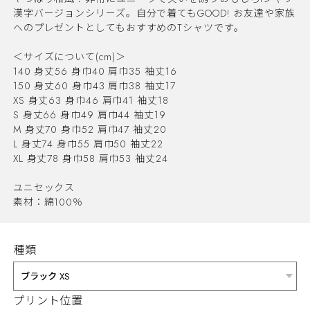
漢字バージョンシリーズ。自分で着てもGOOD! お友達や家族
へのプレゼントとしてもおすすめのTシャツです。
＜サイズについて(cm)＞
140 身丈56 身巾40 肩巾35 袖丈16
150 身丈60 身巾43 肩巾38 袖丈17
XS 身丈63 身巾46 肩巾41 袖丈18
S 身丈66 身巾49 肩巾44 袖丈19
M 身丈70 身巾52 肩巾47 袖丈20
L 身丈74 身巾55 肩巾50 袖丈22
XL 身丈78 身巾58 肩巾53 袖丈24
ユニセックス
素材：綿100％
種類
プリント位置