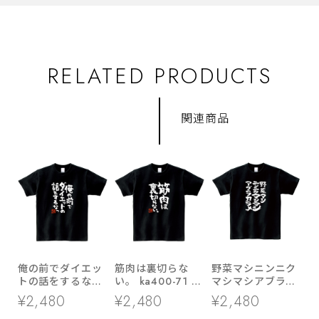
RELATED PRODUCTS
関連商品
俺の前でダイエッ
筋肉は裏切らな
野菜マシニンニク
トの話をするなっ
い。 ka400-71 筋
マシマシアブラカ
ka400-28 おもし
トレ・ダイエット
ラメ おもしろ 漢
¥2,480
¥2,480
¥2,480
ろ ダイエット 漢
おもしろ 漢字Tシ
字tシャツ ka500-