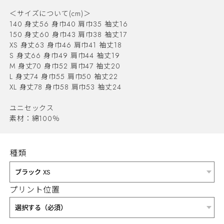
＜サイズについて(cm)＞
140 身丈56 身巾40 肩巾35 袖丈16
150 身丈60 身巾43 肩巾38 袖丈17
XS 身丈63 身巾46 肩巾41 袖丈18
S 身丈66 身巾49 肩巾44 袖丈19
M 身丈70 身巾52 肩巾47 袖丈20
L 身丈74 身巾55 肩巾50 袖丈22
XL 身丈78 身巾58 肩巾53 袖丈24
ユニセックス
素材：綿100％
種類
プリント位置