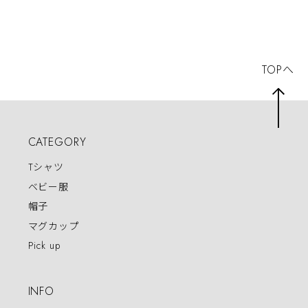
字Tシャツ
ャツ
50 無料トッピン
グ呪文 二郎系ラー
メン にんにく
TOPへ
CATEGORY
Tシャツ
ベビー服
帽子
マグカップ
Pick up
INFO