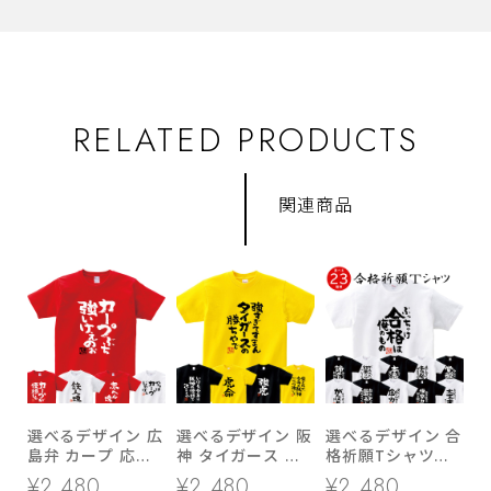
RELATED PRODUCTS
関連商品
選べるデザイン 広
選べるデザイン 阪
選べるデザイン 合
島弁 カープ 応援
神 タイガース 応
格祈願Tシャツ
Tシャツ ka300-
援 Tシャツ
ka500-43 大学受
¥2,480
¥2,480
¥2,480