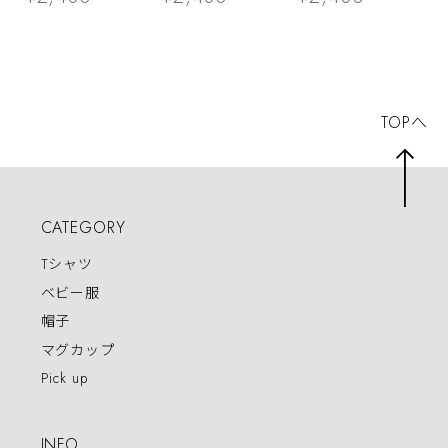
04 野球
ka300-52 スポー
験 高校受験 半
ツ 虎 ファン 野球
袖・長袖 勝負願掛
け 資格勉強 受験
対策 試験対策
TOPへ
CATEGORY
Tシャツ
ベビー服
帽子
マグカップ
Pick up
INFO