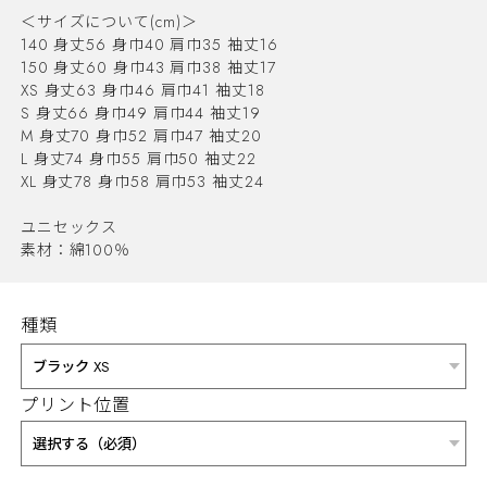
＜サイズについて(cm)＞
140 身丈56 身巾40 肩巾35 袖丈16
150 身丈60 身巾43 肩巾38 袖丈17
XS 身丈63 身巾46 肩巾41 袖丈18
S 身丈66 身巾49 肩巾44 袖丈19
M 身丈70 身巾52 肩巾47 袖丈20
L 身丈74 身巾55 肩巾50 袖丈22
XL 身丈78 身巾58 肩巾53 袖丈24
ユニセックス
素材：綿100％
種類
プリント位置