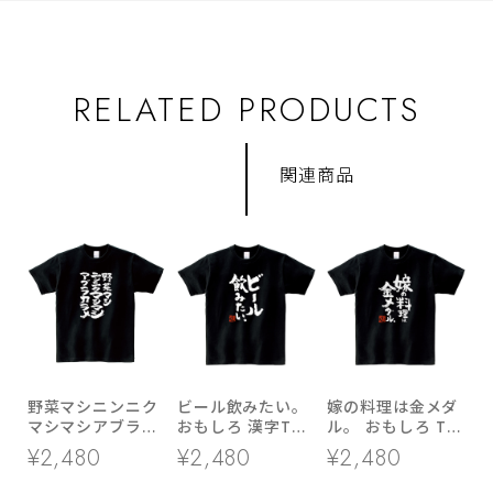
RELATED PRODUCTS
関連商品
野菜マシニンニク
ビール飲みたい。
嫁の料理は金メダ
マシマシアブラカ
おもしろ 漢字Tシ
ル。 おもしろ Tシ
ラメ おもしろ 漢
ャツ ka400-53 酒
ャツ ka500-08 料
¥2,480
¥2,480
¥2,480
字tシャツ ka500-
好き ビール好き
理自慢 おいしい
50 無料トッピン
のどごし 爽快感
手料理 愛情 あり