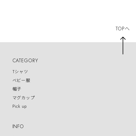
グ呪文 二郎系ラー
一杯 ジョッキ 仕
がとう 感謝 幸せ
メン にんにく
事終わり 飲み会
仲よし 漢字 和柄
家族 夫婦
TOPへ
CATEGORY
Tシャツ
ベビー服
帽子
マグカップ
Pick up
INFO