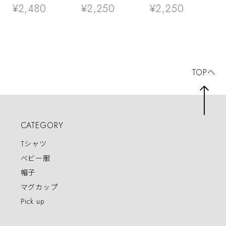
士無双 緑一色 大
tシャツ ms70 プ
ッセージTシャツ
¥2,480
¥2,250
¥2,250
三元 九連宝燈 ロ
レゼント 全16種
ms107 七十七歳の
ン チョンボ 猫服
類
長寿お祝い 父 母
ゆるキャラ ねこ
祖父 祖母 男性 女
猫 服 ねこ柄 猫柄
性
手描き ギャンブル
TOPへ
CATEGORY
Tシャツ
ベビー服
帽子
マグカップ
Pick up