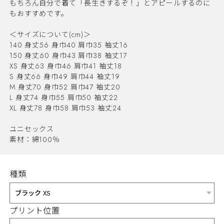
もちろん自分で着て「長生きするぞ！」とアピールするのに
もおすすめです。
＜サイズについて(cm)＞
140 身丈56 身巾40 肩巾35 袖丈16
150 身丈60 身巾43 肩巾38 袖丈17
XS 身丈63 身巾46 肩巾41 袖丈18
S 身丈66 身巾49 肩巾44 袖丈19
M 身丈70 身巾52 肩巾47 袖丈20
L 身丈74 身巾55 肩巾50 袖丈22
XL 身丈78 身巾58 肩巾53 袖丈24
ユニセックス
素材：綿100％
種類
プリント位置