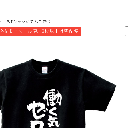
もしろTシャツがてんこ盛り！
2枚までメール便、3枚以上は宅配便