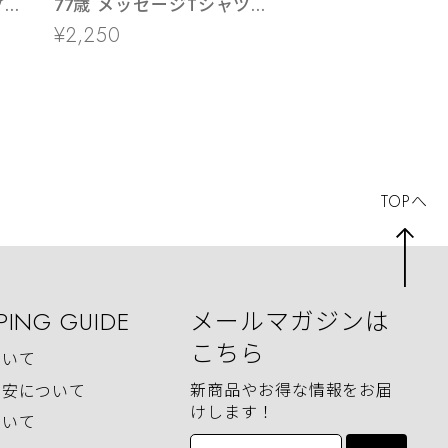
プレ
77歳 メッセージTシャツ
ms107 七十七歳の長寿お祝
¥2,250
い 父 母 祖父 祖母 男性 女
性
TOPへ
PING GUIDE
メールマガジンは
こちら
ついて
新商品やお得な情報をお届
目安について
けします！
ついて