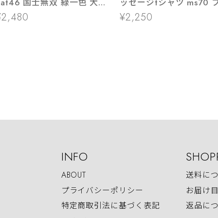
t46 国士無双 緑一色 大三
ッセージtシャツ ms70 
元 九連宝燈 ロン チョンボ
ゼント 全16種類
¥2,480
¥2,250
猫服 ゆるキャラ ねこ 猫 服
ねこ柄 猫柄 手描き ギャン
ブル
INFO
SHOP
ABOUT
送料に
プライバシーポリシー
お届け
特定商取引法に基づく表記
返品に