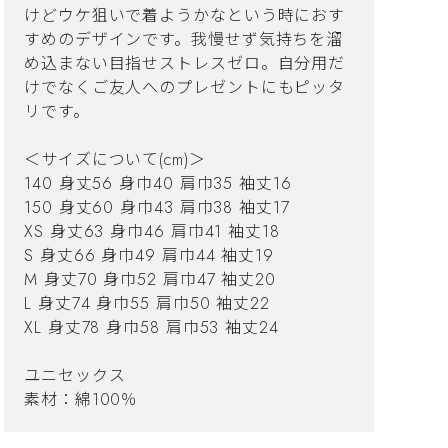
けどウケ狙いで着ようかなという時におす
すめのデザインです。我慢せず気持ちを溜
め込まない目指せストレスゼロ。自分用だ
けでなくご友人へのプレゼントにもピッタ
リです。
＜サイズについて(cm)＞
140 身丈56 身巾40 肩巾35 袖丈16
150 身丈60 身巾43 肩巾38 袖丈17
XS 身丈63 身巾46 肩巾41 袖丈18
S 身丈66 身巾49 肩巾44 袖丈19
M 身丈70 身巾52 肩巾47 袖丈20
L 身丈74 身巾55 肩巾50 袖丈22
XL 身丈78 身巾58 肩巾53 袖丈24
ユニセックス
素材：綿100％