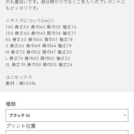
のも面白いです。自分用だけでなくご友人へのプレゼントに
もピッタリです。
＜サイズについて(cm)＞
140 身丈56 身巾40 肩巾35 袖丈16
150 身丈60 身巾43 肩巾38 袖丈17
XS 身丈63 身巾46 肩巾41 袖丈18
S 身丈66 身巾49 肩巾44 袖丈19
M 身丈70 身巾52 肩巾47 袖丈20
L 身丈74 身巾55 肩巾50 袖丈22
XL 身丈78 身巾58 肩巾53 袖丈24
ユニセックス
素材：綿100％
種類
プリント位置