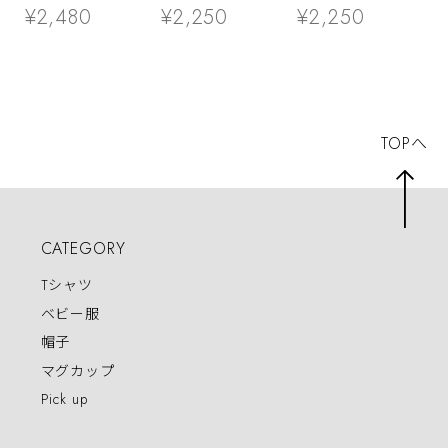
士無双 緑一色 大
tシャツ ms70 プ
ッセージTシャツ
¥2,480
¥2,250
¥2,250
三元 九連宝燈 ロ
レゼント 全16種
ms107 七十七歳の
ン チョンボ 猫服
類
長寿お祝い 父 母
ゆるキャラ ねこ
祖父 祖母 男性 女
猫 服 ねこ柄 猫柄
性
手描き ギャンブル
TOPへ
CATEGORY
Tシャツ
ベビー服
帽子
マグカップ
Pick up