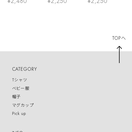
¥2,480
¥2,250
¥2,250
三元 九連宝燈 ロ
レゼント 全16種
ms107 七十七歳の
ン チョンボ 猫服
類
長寿お祝い 父 母
ゆるキャラ ねこ
祖父 祖母 男性 女
猫 服 ねこ柄 猫柄
性
手描き ギャンブル
TOPへ
CATEGORY
Tシャツ
ベビー服
帽子
マグカップ
Pick up