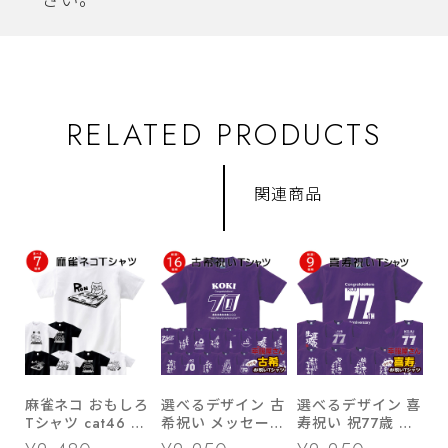
さい。
RELATED PRODUCTS
関連商品
麻雀ネコ おもしろ
選べるデザイン 古
選べるデザイン 喜
Tシャツ cat46 国
希祝い メッセージ
寿祝い 祝77歳 メ
士無双 緑一色 大
tシャツ ms70 プ
ッセージTシャツ