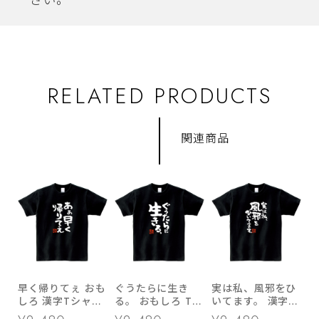
さい。
RELATED PRODUCTS
関連商品
早く帰りてぇ おも
ぐうたらに生き
実は私、風邪をひ
しろ 漢字Tシャツ
る。 おもしろ Tシ
いてます。 漢字T
ka300-56
ャツ ka400-146
シャツ ka400-92