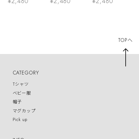
¥2,480
¥2,480
¥2,480
ネガティブ 脱力系
軽度 平熱 風邪 感
漢字 和柄
染症 ウィルス 勘
違い 批判 対策 ア
ピール
TOPへ
CATEGORY
Tシャツ
ベビー服
帽子
マグカップ
Pick up