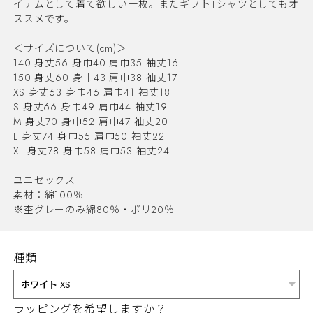
イテムとして着て欲しい一枚。またギフトTシャツとしてもオ
ススメです。
＜サイズについて(cm)＞
140 身丈56 身巾40 肩巾35 袖丈16
150 身丈60 身巾43 肩巾38 袖丈17
XS 身丈63 身巾46 肩巾41 袖丈18
S 身丈66 身巾49 肩巾44 袖丈19
M 身丈70 身巾52 肩巾47 袖丈20
L 身丈74 身巾55 肩巾50 袖丈22
XL 身丈78 身巾58 肩巾53 袖丈24
ユニセックス
素材：綿100％
※杢グレーのみ綿80％・ポリ20％
種類
ラッピングを希望しますか？