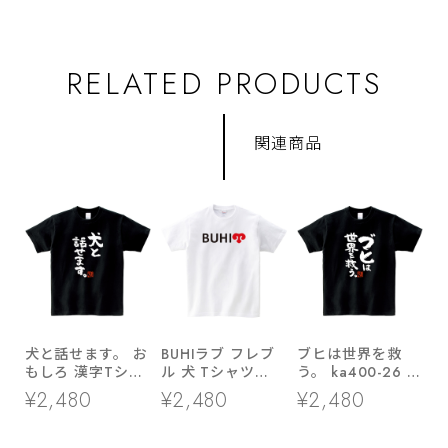
RELATED PRODUCTS
関連商品
犬と話せます。 お
BUHIラブ フレブ
ブヒは世界を救
もしろ 漢字Tシャ
ル 犬 Tシャツ
う。 ka400-26 フ
ツ ka300-61
dog08 フレンチ
レンチブルドッグ
¥2,480
¥2,480
¥2,480
ブルドッグ 服
パグ おもしろ 漢
字Tシャツ