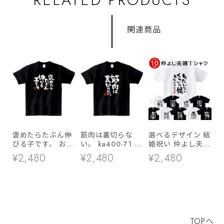
関連商品
褒めたらたぶん伸
筋肉は裏切らな
選べるデザイン 結
びる子です。 おも
い。 ka400-71 筋
婚祝い 仲よし夫婦
しろ 漢字Tシャツ
トレ・ダイエット
Tシャツ ka500-
¥2,480
¥2,480
¥2,480
ka400-02
おもしろ 漢字Tシ
44 よめ だんな つ
ャツ
ま 夫妻 半袖・長
袖
TOPへ