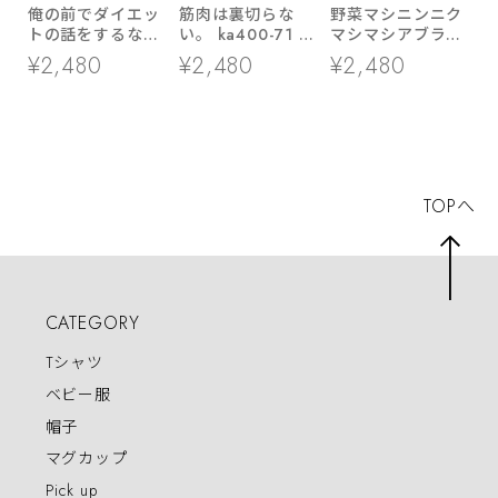
俺の前でダイエッ
筋肉は裏切らな
野菜マシニンニク
トの話をするなっ
い。 ka400-71 筋
マシマシアブラカ
ka400-28 おもし
トレ・ダイエット
ラメ おもしろ 漢
¥2,480
¥2,480
¥2,480
ろ ダイエット 漢
おもしろ 漢字Tシ
字tシャツ ka500-
字Tシャツ
ャツ
50 無料トッピン
グ呪文 二郎系ラー
メン にんにく
TOPへ
CATEGORY
Tシャツ
ベビー服
帽子
マグカップ
Pick up