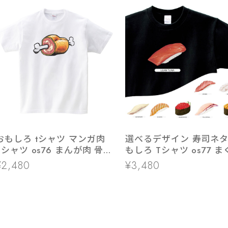
おもしろ tシャツ マンガ肉
選べるデザイン 寿司ネタ お
Tシャツ os76 まんが肉 骨付
もしろ Tシャツ os77 ま
き肉 牛肉 豚肉 焼肉 BBQ バ
大トロ サーモン いくら
¥2,480
¥3,480
ーベキュー
ぶり うに軍艦 ぼたんエ
真鯛