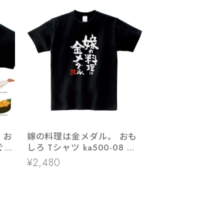
嫁の料理は金メダル。 おも
ぐろ
しろ Tシャツ ka500-08 料
軍艦
理自慢 おいしい 手料理 愛
¥2,480
ビ
情 ありがとう 感謝 幸せ 仲
よし 漢字 和柄 家族 夫婦