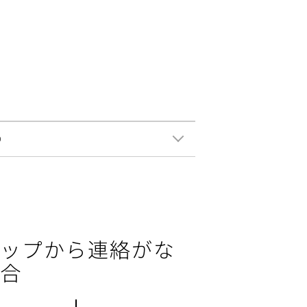
0
ップから連絡がな
合