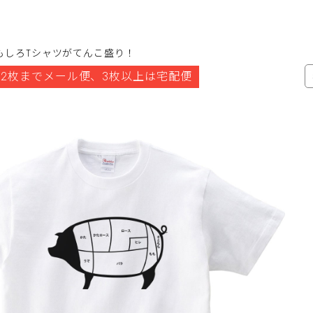
もしろTシャツがてんこ盛り！
2枚までメール便、3枚以上は宅配便