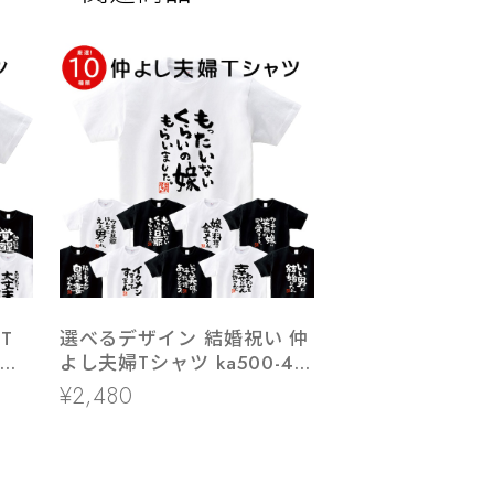
T
選べるデザイン 結婚祝い 仲
受験
よし夫婦Tシャツ ka500-44
負願
よめ だんな つま 夫妻 半
¥2,480
試
袖・長袖