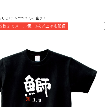
もしろTシャツがてんこ盛り！
2枚までメール便、3枚以上は宅配便