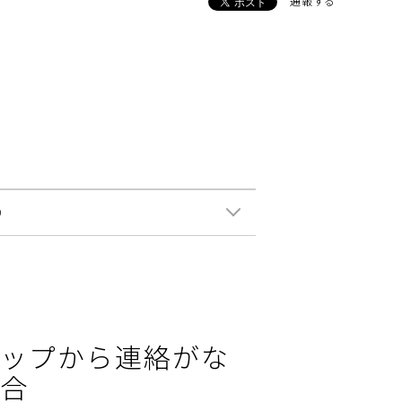
通報する
0
ップから連絡がな
合