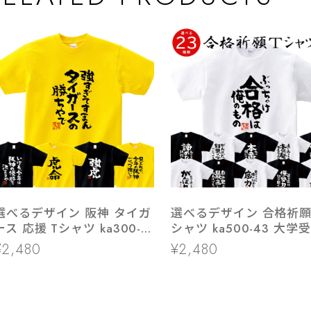
選べるデザイン 阪神 タイガ
選べるデザイン 合格祈願
ース 応援 Tシャツ ka300-
シャツ ka500-43 大学
52 スポーツ 虎 ファン 野球
高校受験 半袖・長袖 勝
¥2,480
¥2,480
掛け 資格勉強 受験対策 
験対策