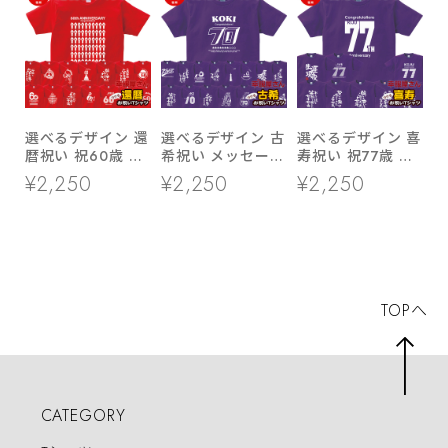
選べるデザイン 還
選べるデザイン 古
選べるデザイン 喜
暦祝い 祝60歳 メ
希祝い メッセージ
寿祝い 祝77歳 メ
ッセージTシャツ
tシャツ ms70 プ
ッセージTシャツ
¥2,250
¥2,250
¥2,250
ms60 六十歳の長
レゼント 全16種
ms107 七十七歳の
寿お祝い 退職 定
類
長寿お祝い 父 母
年 上司 父 母 祖父
祖父 祖母 男性 女
祖母 男性 女性
性
TOPへ
CATEGORY