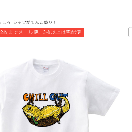
もしろTシャツがてんこ盛り！
2枚までメール便、3枚以上は宅配便