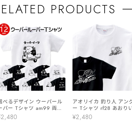
RELATED PRODUCTS
選べるデザイン ウーパール
アオリイカ 釣り人 アン
ーパー Tシャツ am99 両生
ー Tシャツ rf28 あおり
類 アニマル
ルアーフィッシング エ
¥2,480
¥2,480
グ 餌木 海釣り 父の日ギ
ト