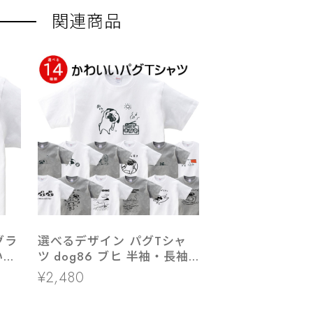
関連商品
グラ
選べるデザイン パグTシャ
いか
ツ dog86 ブヒ 半袖・長袖
ギン
ユニーク 手描きイラスト 犬
¥2,480
フ
好き 犬服 イラスト