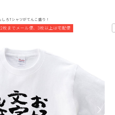
もしろTシャツがてんこ盛り！
2枚までメール便、3枚以上は宅配便