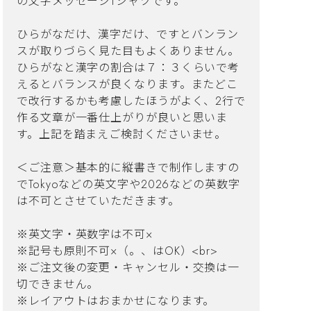
の文字メッセージTシャツです。
ひらがなだけ、漢字だけ、ですとバンラン
スが取りづらく見た目もよくありません。
ひらがなと漢字の割合は７：３くらいで考
えるとバランスが良くなります。またどこ
で改行するかも考慮したほうがよく、2行で
作る文章が一番仕上がりが良いと思いま
す。上記を踏まえご検討くださいませ。
＜ご注意＞基本的に縦書きで制作しますの
でTokyoなどの英文字や2026などの英数字
は不可とさせていただきます。
※英文字・英数字は不可×
※記号も原則不可×（。、はOK）<br>
※ご注文後の変更・キャンセル・交換は一
切できません。
※レイアウトはおまかせになります。