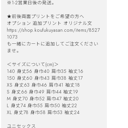
※1-2営業日後の発送。
★前後両面プリントをご希望の方へ
オプション 追加プリント オリジナル文
https://shop.koufukuyasan.com/items/8527
1073
も一緒にカートに追加してご注文ください
ませ。
＜サイズについて(cm)＞
140 身丈56 身巾40 肩巾35 袖丈16
150 身丈60 身巾43 肩巾38 袖丈17
XS 身丈63 身巾46 肩巾41 袖丈18
S 身丈66 身巾49 肩巾44 袖丈19
M 身丈70 身巾52 肩巾47 袖丈20
L 身丈74 身巾55 肩巾50 袖丈22
XL 身丈78 身巾58 肩巾53 袖丈24
ユニセックス