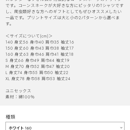
です。コーンスネークが大好きな方にピッタリのTシャツです
し、爬虫類好きな方へのギフトとしてもぜひオススメしたい
一品です。プリントサイズは大と小の2パターンから選べま
す。
＜サイズについて(cm)＞
140 身丈56 身巾40 肩巾35 袖丈16
150 身丈60 身巾43 肩巾38 袖丈17
160 身丈63 身巾46 肩巾41 袖丈18
S 身丈66 身巾49 肩巾44 袖丈19
M 身丈70 身巾52 肩巾47 袖丈20
L 身丈74 身巾55 肩巾50 袖丈22
XL 身丈78 身巾58 肩巾53 袖丈24
ユニセックス
素材：綿100％
種類