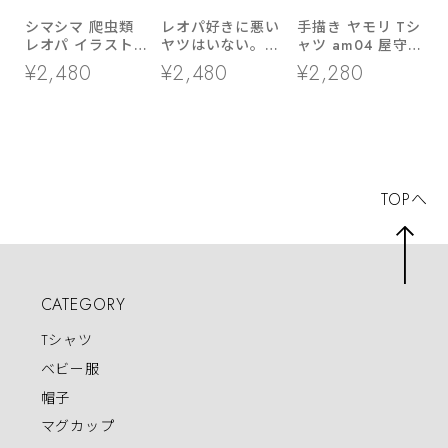
シマシマ 爬虫類
レオパ好きに悪い
手描き ヤモリ Tシ
レオパ イラスト T
ヤツはいない。
ャツ am04 屋守
シャツ am78 検
ka400-72 レオパ
家を守る 幸福 動
¥2,480
¥2,480
¥2,280
索） レオパードゲ
ードゲッコー おも
物 縁起 生き物 爬
ッコー 餌 飼い方
しろ 漢字Tシャツ
虫類 アニマル 女
性 男性 クール
TOPへ
CATEGORY
Tシャツ
ベビー服
帽子
マグカップ