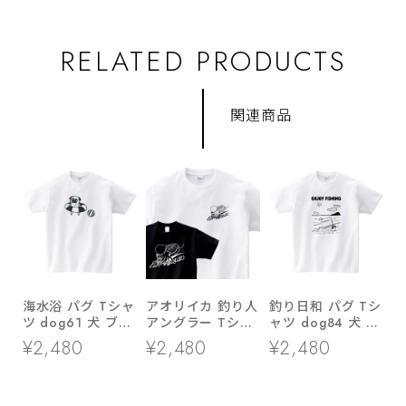
RELATED PRODUCTS
関連商品
海水浴 パグ Tシャ
アオリイカ 釣り人
釣り日和 パグ Tシ
ツ dog61 犬 ブヒ
アングラー Tシャ
ャツ dog84 犬 ブ
パグ 好き 服 ゆる
ツ rf28 あおりい
ヒ ゆるい 手描き
¥2,480
¥2,480
¥2,480
い イラスト
か ルアーフィッシ
イラスト パグ 犬
ング エギング 餌
好き 犬服
木 海釣り 父の日
ギフト