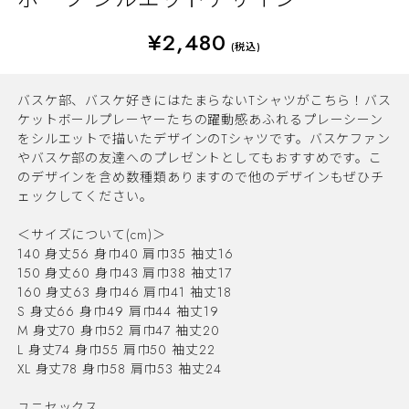
¥2,480
(税込)
バスケ部、バスケ好きにはたまらないTシャツがこちら！バス
ケットボールプレーヤーたちの躍動感あふれるプレーシーン
をシルエットで描いたデザインのTシャツです。バスケファン
やバスケ部の友達へのプレゼントとしてもおすすめです。こ
のデザインを含め数種類ありますので他のデザインもぜひチ
ェックしてください。
＜サイズについて(cm)＞
140 身丈56 身巾40 肩巾35 袖丈16
150 身丈60 身巾43 肩巾38 袖丈17
160 身丈63 身巾46 肩巾41 袖丈18
S 身丈66 身巾49 肩巾44 袖丈19
M 身丈70 身巾52 肩巾47 袖丈20
L 身丈74 身巾55 肩巾50 袖丈22
XL 身丈78 身巾58 肩巾53 袖丈24
ユニセックス