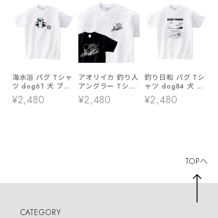
海水浴 パグ Tシャ
アオリイカ 釣り人
釣り日和 パグ Tシ
ツ dog61 犬 ブヒ
アングラー Tシャ
ャツ dog84 犬 ブ
パグ 好き 服 ゆる
ツ rf28 あおりい
ヒ ゆるい 手描き
¥2,480
¥2,480
¥2,480
い イラスト
か ルアーフィッシ
イラスト パグ 犬
ング エギング 餌
好き 犬服
木 海釣り 父の日
ギフト
TOPへ
CATEGORY