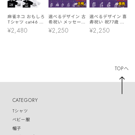
麻雀ネコ おもしろ
選べるデザイン 古
選べるデザイン 喜
Tシャツ cat46 国
希祝い メッセージ
寿祝い 祝77歳 メ
士無双 緑一色 大
tシャツ ms70 プ
ッセージTシャツ
¥2,480
¥2,250
¥2,250
三元 九連宝燈 ロ
レゼント 全16種
ms107 七十七歳の
ン チョンボ 猫服
類
長寿お祝い 父 母
ゆるキャラ ねこ
祖父 祖母 男性 女
猫 服 ねこ柄 猫柄
性
手描き ギャンブル
TOPへ
CATEGORY
Tシャツ
ベビー服
帽子