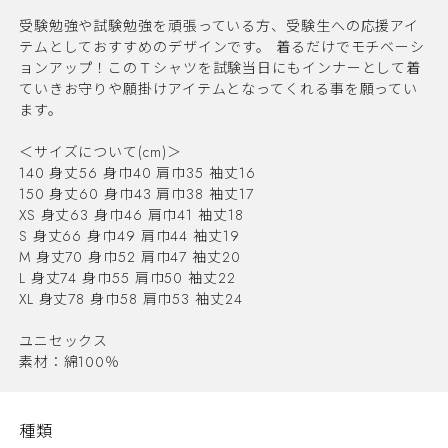
受験勉強や試験勉強を頑張っている方、受験生への応援アイ
テムとしておすすめのデザインです。 着るだけでモチベーシ
ョンアップ！このＴシャツを試験当日にもインナーとして着
ていきお守りや願掛けアイテムとなってくれる事を願ってい
ます。
＜サイズについて(cm)＞
140 身丈56 身巾40 肩巾35 袖丈16
150 身丈60 身巾43 肩巾38 袖丈17
XS 身丈63 身巾46 肩巾41 袖丈18
S 身丈66 身巾49 肩巾44 袖丈19
M 身丈70 身巾52 肩巾47 袖丈20
L 身丈74 身巾55 肩巾50 袖丈22
XL 身丈78 身巾58 肩巾53 袖丈24
ユニセックス
素材：綿100％
種類