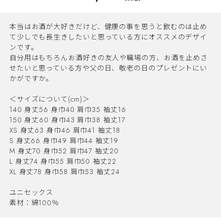
本当はお酒が大好きだけど、健康の事を思うと飲むのは止め
て少しでも長生きしたいと思っている方にオススメのデザイ
ンです。
自分用はもちろんお酒好きの友人や職場の方、お酒を止めさ
せたいと思っている方や父の日、敬老の日のプレゼントにい
かがですか。
＜サイズについて(cm)＞
140 身丈56 身巾40 肩巾35 袖丈16
150 身丈60 身巾43 肩巾38 袖丈17
XS 身丈63 身巾46 肩巾41 袖丈18
S 身丈66 身巾49 肩巾44 袖丈19
M 身丈70 身巾52 肩巾47 袖丈20
L 身丈74 身巾55 肩巾50 袖丈22
XL 身丈78 身巾58 肩巾53 袖丈24
ユニセックス
素材：綿100％