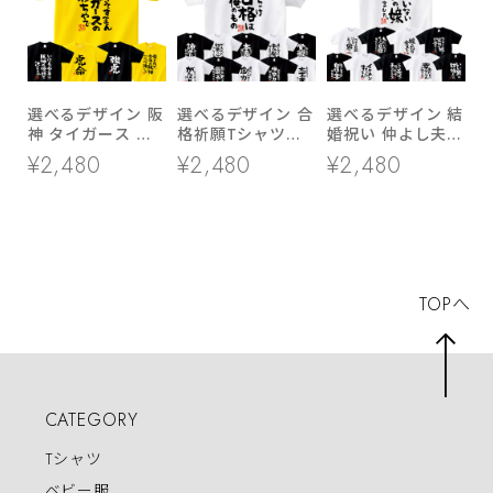
選べるデザイン 阪
選べるデザイン 合
選べるデザイン 結
神 タイガース 応
格祈願Tシャツ
婚祝い 仲よし夫婦
援 Tシャツ
ka500-43 大学受
Tシャツ ka500-
¥2,480
¥2,480
¥2,480
ka300-52 スポー
験 高校受験 半
44 よめ だんな つ
ツ 虎 ファン 野球
袖・長袖 勝負願掛
ま 夫妻 半袖・長
け 資格勉強 受験
袖
対策 試験対策
TOPへ
CATEGORY
Tシャツ
ベビー服