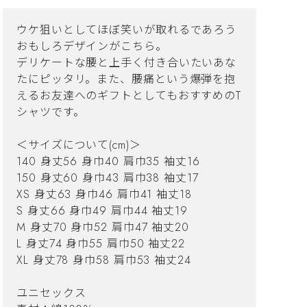
ウケ狙いとしてほぼ笑いが取れるであろう
おもしろデザインがこちら。
デリケートな腰と上手く付き合いたいあな
たにピッタリ。また、腰痛という爆弾を抱
えるお友達へのギフトとしてもおすすめのT
シャツです。
＜サイズについて(cm)＞
140 身丈56 身巾40 肩巾35 袖丈16
150 身丈60 身巾43 肩巾38 袖丈17
XS 身丈63 身巾46 肩巾41 袖丈18
S 身丈66 身巾49 肩巾44 袖丈19
M 身丈70 身巾52 肩巾47 袖丈20
L 身丈74 身巾55 肩巾50 袖丈22
XL 身丈78 身巾58 肩巾53 袖丈24
ユニセックス