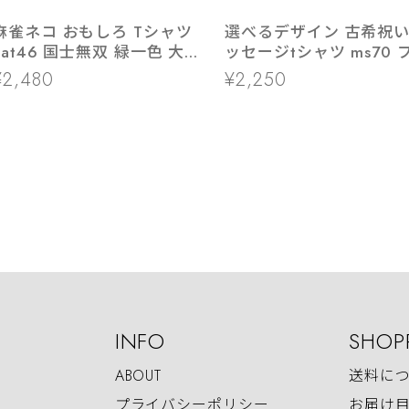
麻雀ネコ おもしろ Tシャツ
選べるデザイン 古希祝い
t46 国士無双 緑一色 大三
ッセージtシャツ ms70 
元 九連宝燈 ロン チョンボ
ゼント 全16種類
¥2,480
¥2,250
猫服 ゆるキャラ ねこ 猫 服
ねこ柄 猫柄 手描き ギャン
ブル
INFO
SHOP
ABOUT
送料に
プライバシーポリシー
お届け