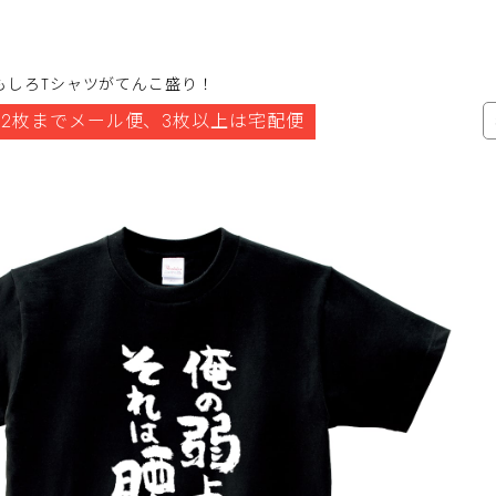
もしろTシャツがてんこ盛り！
2枚までメール便、3枚以上は宅配便