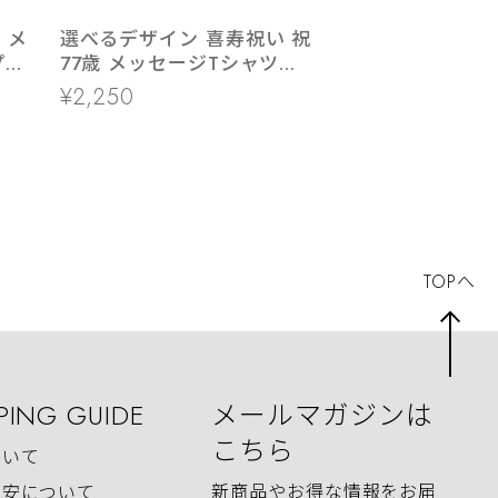
 メ
選べるデザイン 喜寿祝い 祝
プレ
77歳 メッセージTシャツ
ms107 七十七歳の長寿お祝
¥2,250
い 父 母 祖父 祖母 男性 女
性
TOPへ
PING GUIDE
メールマガジンは
こちら
ついて
新商品やお得な情報をお届
目安について