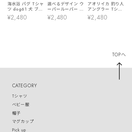
海水浴 パグ Tシャ
選べるデザイン ウ
アオリイカ 釣り人
ツ dog61 犬 ブヒ
ーパールーパー T
アングラー Tシャ
パグ 好き 服 ゆる
シャツ am99 両生
ツ rf28 あおりい
¥2,480
¥2,480
¥2,480
い イラスト
類 アニマル
か ルアーフィッシ
ング エギング 餌
木 海釣り 父の日
ギフト
TOPへ
CATEGORY
Tシャツ
ベビー服
帽子
マグカップ
Pick up