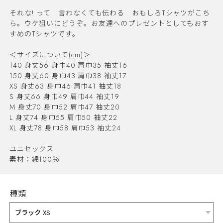
それな! って 言わなくても伝わる おもしろTシャツがこち
ら。ウケ狙いにどうぞ。お友達へのプレゼントとしてもおす
すめのTシャツです。
＜サイズについて(cm)＞
140 身丈56 身巾40 肩巾35 袖丈16
150 身丈60 身巾43 肩巾38 袖丈17
XS 身丈63 身巾46 肩巾41 袖丈18
S 身丈66 身巾49 肩巾44 袖丈19
M 身丈70 身巾52 肩巾47 袖丈20
L 身丈74 身巾55 肩巾50 袖丈22
XL 身丈78 身巾58 肩巾53 袖丈24
ユニセックス
素材：綿100％
種類