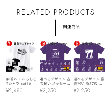
RELATED PRODUCTS
関連商品
麻雀ネコ おもしろ
選べるデザイン 古
選べるデザイン 喜
Tシャツ cat46 国
希祝い メッセージ
寿祝い 祝77歳 メ
士無双 緑一色 大
tシャツ ms70 プ
ッセージTシャツ
¥2,480
¥2,250
¥2,250
三元 九連宝燈 ロ
レゼント 全16種
ms107 七十七歳の
ン チョンボ 猫服
類
長寿お祝い 父 母
ゆるキャラ ねこ
祖父 祖母 男性 女
猫 服 ねこ柄 猫柄
性
手描き ギャンブル