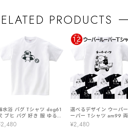
RELATED PRODUCTS
海水浴 パグ Tシャツ dog61
選べるデザイン ウーパ
犬 ブヒ パグ 好き 服 ゆるい
ーパー Tシャツ am99 
イラスト
類 アニマル
¥2,480
¥2,480