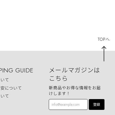
グ 餌木 海釣り 父の日ギフ
ト
TOPへ
PING GUIDE
メールマガジンは
こちら
ついて
新商品やお得な情報をお届
目安について
けします！
ついて
登録