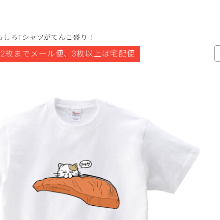
もしろTシャツがてんこ盛り！
2枚までメール便、3枚以上は宅配便