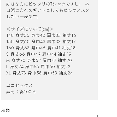
好きな方にピッタリのTシャツですし、 ネ
コ派の方へのギフトとしてもぜひオススメ
したい一品です。
＜サイズについて(cm)＞
140 身丈56 身巾40 肩巾35 袖丈16
150 身丈60 身巾43 肩巾38 袖丈17
160 身丈63 身巾46 肩巾41 袖丈18
S 身丈66 身巾49 肩巾44 袖丈19
M 身丈70 身巾52 肩巾47 袖丈20
L 身丈74 身巾55 肩巾50 袖丈22
XL 身丈78 身巾58 肩巾53 袖丈24
ユニセックス
素材：綿100％
種類