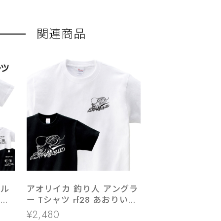
関連商品
ール
アオリイカ 釣り人 アングラ
両生
ー Tシャツ rf28 あおりいか
ルアーフィッシング エギン
¥2,480