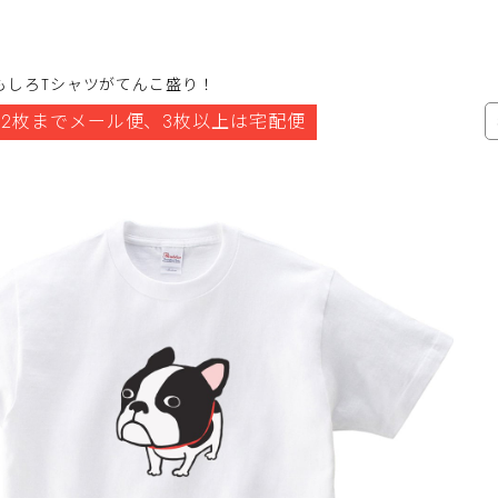
もしろTシャツがてんこ盛り！
2枚までメール便、3枚以上は宅配便