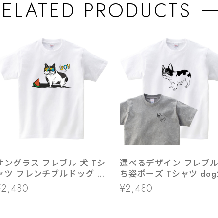
RELATED PRODUCTS
サングラス フレブル 犬 Tシ
選べるデザイン フレブル
ャツ フレンチブルドッグ 夏
ち姿ポーズ Tシャツ dog
dog11
イラスト 犬 フレンチブ
¥2,480
¥2,480
ッグ パイド or クリーム