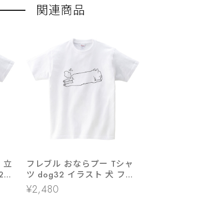
関連商品
 立
フレブル おならプー Tシャ
27
ツ dog32 イラスト 犬 フレ
ルド
ンチブルドッグ
¥2,480
 夏