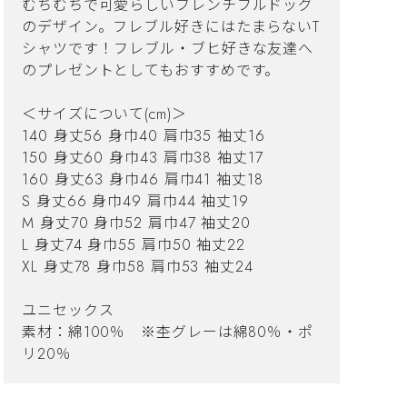
むちむちで可愛らしいフレンチブルドッグ
のデザイン。フレブル好きにはたまらないT
シャツです！フレブル・ブヒ好きな友達へ
のプレゼントとしてもおすすめです。
＜サイズについて(cm)＞
140 身丈56 身巾40 肩巾35 袖丈16
150 身丈60 身巾43 肩巾38 袖丈17
160 身丈63 身巾46 肩巾41 袖丈18
S 身丈66 身巾49 肩巾44 袖丈19
M 身丈70 身巾52 肩巾47 袖丈20
L 身丈74 身巾55 肩巾50 袖丈22
XL 身丈78 身巾58 肩巾53 袖丈24
ユニセックス
素材：綿100％ ※杢グレーは綿80％・ポ
リ20％