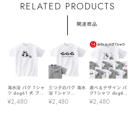
RELATED PRODUCTS
関連商品
海水浴 パグ Tシャ
三つ子のパグ 海水
選べるデザイン パ
ツ dog61 犬 ブヒ
浴 Tシャツ
グTシャツ dog86
パグ 好き 服 ゆる
dog86 海 夏休み
ブヒ 半袖・長袖
¥2,480
¥2,480
¥2,480
い イラスト
犬 ブヒ ゆるい 手
ユニーク 手描きイ
描きイラスト パグ
ラスト 犬好き 犬
犬好き 犬服
服 イラスト