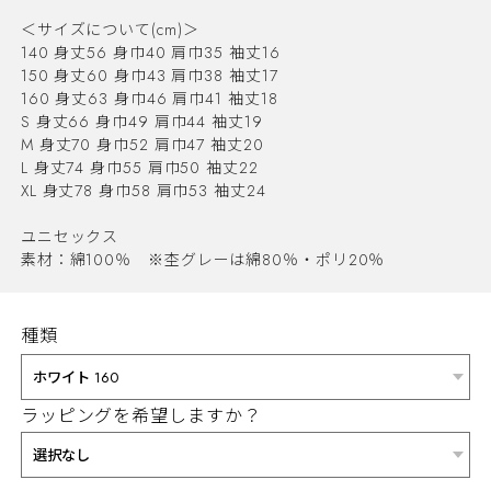
＜サイズについて(cm)＞
140 身丈56 身巾40 肩巾35 袖丈16
150 身丈60 身巾43 肩巾38 袖丈17
160 身丈63 身巾46 肩巾41 袖丈18
S 身丈66 身巾49 肩巾44 袖丈19
M 身丈70 身巾52 肩巾47 袖丈20
L 身丈74 身巾55 肩巾50 袖丈22
XL 身丈78 身巾58 肩巾53 袖丈24
ユニセックス
素材：綿100％ ※杢グレーは綿80％・ポリ20％
種類
ラッピングを希望しますか？