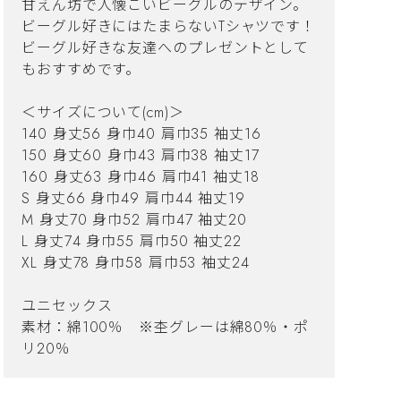
甘えん坊で人懐こいビーグルのデザイン。
ビーグル好きにはたまらないTシャツです！
ビーグル好きな友達へのプレゼントとして
もおすすめです。
＜サイズについて(cm)＞
140 身丈56 身巾40 肩巾35 袖丈16
150 身丈60 身巾43 肩巾38 袖丈17
160 身丈63 身巾46 肩巾41 袖丈18
S 身丈66 身巾49 肩巾44 袖丈19
M 身丈70 身巾52 肩巾47 袖丈20
L 身丈74 身巾55 肩巾50 袖丈22
XL 身丈78 身巾58 肩巾53 袖丈24
ユニセックス
素材：綿100％ ※杢グレーは綿80％・ポ
リ20％