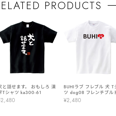
RELATED PRODUCTS
犬と話せます。 おもしろ 漢
BUHIラブ フレブル 犬 
字Tシャツ ka300-61
ツ dog08 フレンチブル
グ 服
¥2,480
¥2,480