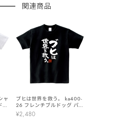
関連商品
Tシャ
ブヒは世界を救う。 ka400-
ドッ
26 フレンチブルドッグ パ
グ おもしろ 漢字Tシャツ
¥2,480