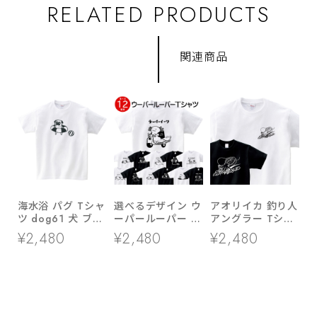
RELATED PRODUCTS
関連商品
海水浴 パグ Tシャ
選べるデザイン ウ
アオリイカ 釣り人
ツ dog61 犬 ブヒ
ーパールーパー T
アングラー Tシャ
パグ 好き 服 ゆる
シャツ am99 両生
ツ rf28 あおりい
¥2,480
¥2,480
¥2,480
い イラスト
類 アニマル
か ルアーフィッシ
ング エギング 餌
木 海釣り 父の日
ギフト