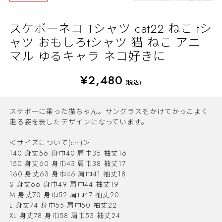
スケボーネコ Tシャツ cat22 ねこ tシ
ャツ おもしろtシャツ 猫 ねこ アニ
マル ゆるキャラ ネコ好きに
¥2,480
(税込)
スケボーに乗った猫ちゃん。サングラスをかけてかっこよく
走る姿を表したデザインになっています。
＜サイズについて(cm)＞
140 身丈56 身巾40 肩巾35 袖丈16
150 身丈60 身巾43 肩巾38 袖丈17
160 身丈63 身巾46 肩巾41 袖丈18
S 身丈66 身巾49 肩巾44 袖丈19
M 身丈70 身巾52 肩巾47 袖丈20
L 身丈74 身巾55 肩巾50 袖丈22
XL 身丈78 身巾58 肩巾53 袖丈24