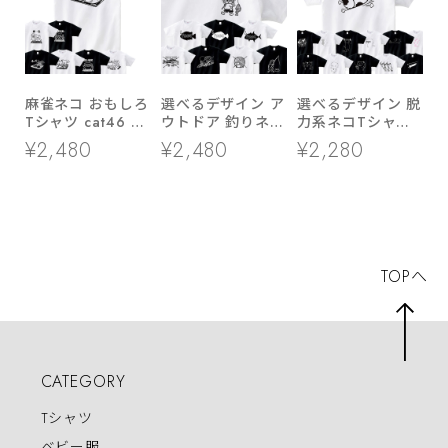
麻雀ネコ おもしろ
選べるデザイン ア
選べるデザイン 脱
Tシャツ cat46 国
ウトドア 釣りネコ
力系ネコTシャツ
士無双 緑一色 大
Tシャツ sp10 釣
cat69 ゆるいイラ
¥2,480
¥2,480
¥2,280
三元 九連宝燈 ロ
り ブラックバス
スト 半袖・長袖
ン チョンボ 猫服
シーバス ヒラメ
猫 ねこ
ゆるキャラ ねこ
アオリイカ イシダ
猫 服 ねこ柄 猫柄
イ ロウニンアジ
手描き ギャンブル
TOPへ
CATEGORY
Tシャツ
ベビー服