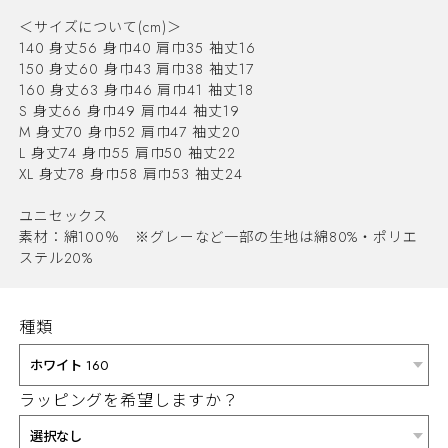
＜サイズについて(cm)＞
140 身丈56 身巾40 肩巾35 袖丈16
150 身丈60 身巾43 肩巾38 袖丈17
160 身丈63 身巾46 肩巾41 袖丈18
S 身丈66 身巾49 肩巾44 袖丈19
M 身丈70 身巾52 肩巾47 袖丈20
L 身丈74 身巾55 肩巾50 袖丈22
XL 身丈78 身巾58 肩巾53 袖丈24
ユニセックス
素材：綿100％ ※グレーなど一部の生地は綿80%・ポリエ
ステル20%
種類
ラッピングを希望しますか？