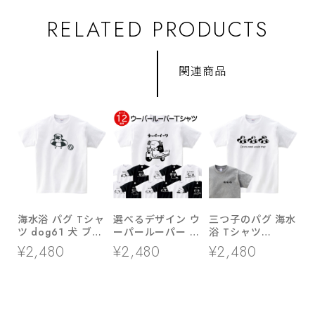
RELATED PRODUCTS
関連商品
海水浴 パグ Tシャ
選べるデザイン ウ
三つ子のパグ 海水
ツ dog61 犬 ブヒ
ーパールーパー T
浴 Tシャツ
パグ 好き 服 ゆる
シャツ am99 両生
dog86 海 夏休み
¥2,480
¥2,480
¥2,480
い イラスト
類 アニマル
犬 ブヒ ゆるい 手
描きイラスト パグ
犬好き 犬服